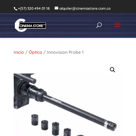
+(57) 320 494 01 18
alquiler@cinemastore.com.co
Inicio
/
Óptica
/ Innovision Probe 1